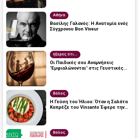
Αθήνα
Βασίλης Γαλανός: Η Ανατομία ενός
Σύγχρονου Bon Viveur
ήξερες ότι...
Οι Παιδικές σου Αναμνήσεις
"Εμφιαλώνονται" στις Γευστικές
σου Προτιμήσεις.
Βόλος
Η Γεύση του Ήλιου: Όταν η Σαλάτα
Καπρέζε του Vinsanto Έφερε την
Ιταλία στο Φαγητό και το Κρασί του
Βόλου
Βόλος