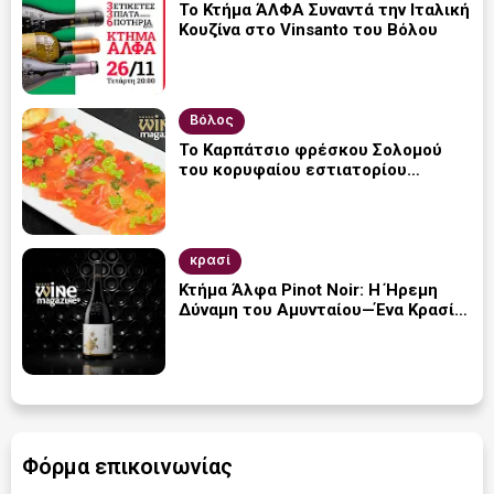
Το Κτήμα ΆΛΦΑ Συναντά την Ιταλική
Κουζίνα στο Vinsanto του Βόλου
Βόλος
Το Καρπάτσιο φρέσκου Σολομού
του κορυφαίου εστιατορίου
Vinsanto στον Βόλο
κρασί
Κτήμα Άλφα Pinot Noir: Η Ήρεμη
Δύναμη του Αμυνταίου—Ένα Κρασί
που Σου Κόβει την Ανάσα
Φόρμα επικοινωνίας