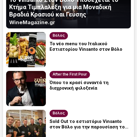
Κτήμα Τιμπλαλέξη για μια Μοναδική
Βραδιά Κρασιού και Γεύσης
WineMagazine.gr
Βόλος
Το νέο menu του Iταλικού
Eστιατορίου Vinsanto στον Βόλο
After the First Pour
Όπου το κρασί συναντά τη
διαχρονική φιλοξενία
Βόλος
Sold Out το εστιατόριο Vinsanto
στον Βόλο για την παρουσίαση του
Κτήματος Τιμπλαλέξη