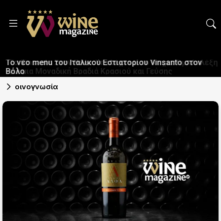
Το νέο menu του Iταλικού Eστιατορίου Vinsanto στον
Βόλο
οινογνωσία